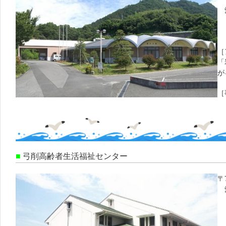
愛
F
［
「
が
［
■
弓削高齢者生活福祉センター
〒7
愛
電
F