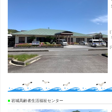
愛
電
0
F
［
生
［
■
岩城高齢者生活福祉センター