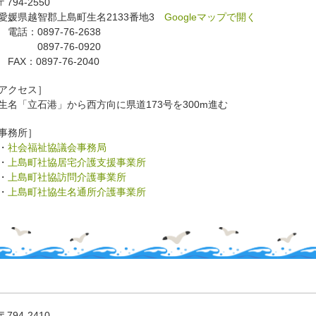
〒794-2550
媛県越智郡上島町生名2133番地3
Googleマップで開く
話：0897-76-2638
897-76-0920
AX：0897-76-2040
アクセス］
名「立石港」から西方向に県道173号を300m進む
事務所］
・
社会福祉協議会事務局
・
上島町社協居宅介護支援事業所
・
上島町社協訪問介護事業所
・
上島町社協生名通所介護事業所
〒794-2410