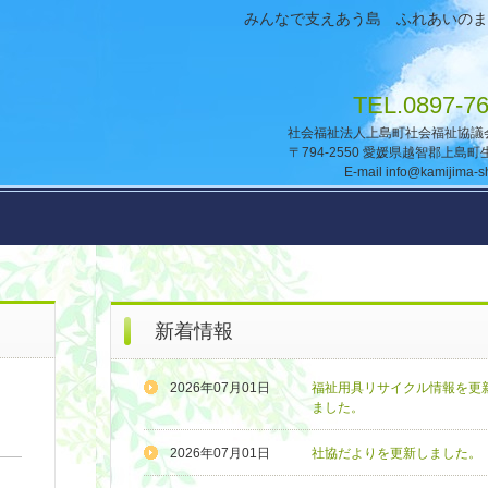
みんなで支えあう島 ふれあいのま
TEL.0897-76
社会福祉法人上島町社会福
〒794-2550 愛媛県越智郡上島町生
E-mail info@kamijima-sh
新着情報
2026年07月01日
福祉用具リサイクル情報を更
ました。
2026年07月01日
社協だよりを更新しました。