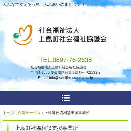
みんなで支えあう島 ふれあいのまちづくり
TEL.0897-76-2638
社会福祉法人上島町社会福祉協議会
〒794-2550 愛媛県越智郡上島町生名2133-3
E-mail info@kamijima-shakyo.or.jp
トップ
›
介護サービス
›
上島町社協相談支援事業所
上島町社協相談支援事業所